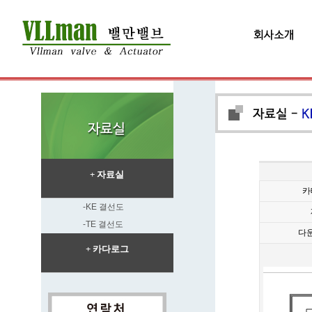
+ 자료실
카
-KE 결선도
-TE 결선도
다
+ 카다로그