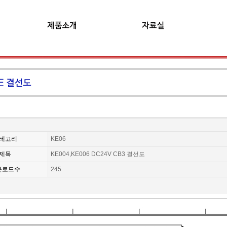
테고리
KE06
제목
KE004,KE006 DC24V CB3 결선도
운로드수
245